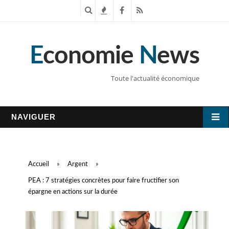
R
T
F
R
e
e
a
S
E
conomie
N
ews
c
n
c
S
h
d
e
Toute l'actualité économique
e
a
b
r
n
o
NAVIGUER
c
c
o
h
e
k
Accueil
»
Argent
»
e
s
PEA : 7 stratégies concrètes pour faire fructifier son
épargne en actions sur la durée