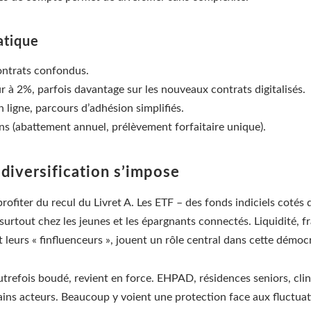
atique
ontrats confondus.
à 2%, parfois davantage sur les nouveaux contrats digitalisés.
en ligne, parcours d’adhésion simplifiés.
ans (abattement annuel, prélèvement forfaitaire unique).
a diversification s’impose
à profiter du recul du Livret A. Les ETF – des fonds indiciels cot
rtout chez les jeunes et les épargnants connectés. Liquidité, fra
leurs « finfluenceurs », jouent un rôle central dans cette démocr
utrefois boudé, revient en force. EHPAD, résidences seniors, clini
tains acteurs. Beaucoup y voient une protection face aux fluctuati