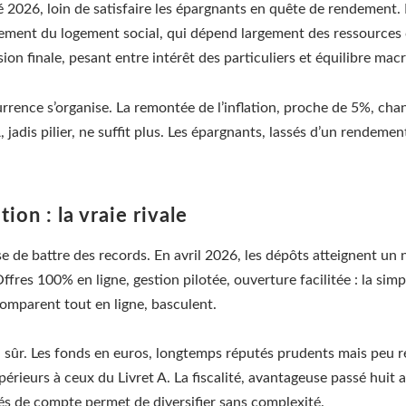
é 2026, loin de satisfaire les épargnants en quête de rendemen
cement du logement social, qui dépend largement des ressources co
sion finale, pesant entre intérêt des particuliers et équilibre m
rrence s’organise. La remontée de l’inflation, proche de 5%, chan
jadis pilier, ne suffit plus. Les épargnants, lassés d’un rendement
ion : la vraie rivale
se de battre des records. En avril 2026, les dépôts atteignent un
ffres 100% en ligne, gestion pilotée, ouverture facilitée : la simpl
comparent tout en ligne, basculent.
 sûr. Les fonds en euros, longtemps réputés prudents mais peu ré
rieurs à ceux du Livret A. La fiscalité, avantageuse passé huit a
ités de compte permet de diversifier sans complexité.