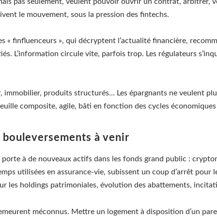
 mais pas seulement, veulent pouvoir ouvrir un contrat, arbitrer, 
vent le mouvement, sous la pression des fintechs.
s « finfluenceurs », qui décryptent l’actualité financière, recomm
tiés. L’information circule vite, parfois trop. Les régulateurs s’
or, immobilier, produits structurés… Les épargnants ne veulent p
efeuille composite, agile, bâti en fonction des cycles économiqu
es bouleversements à venir
a porte à de nouveaux actifs dans les fonds grand public : crypt
temps utilisées en assurance-vie, subissent un coup d’arrêt pour l
ur les holdings patrimoniales, évolution des abattements, incitat
 demeurent méconnus. Mettre un logement à disposition d’un pare