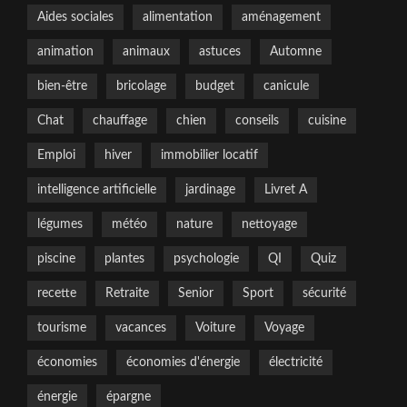
Aides sociales
alimentation
aménagement
animation
animaux
astuces
Automne
bien-être
bricolage
budget
canicule
Chat
chauffage
chien
conseils
cuisine
Emploi
hiver
immobilier locatif
intelligence artificielle
jardinage
Livret A
légumes
météo
nature
nettoyage
piscine
plantes
psychologie
QI
Quiz
recette
Retraite
Senior
Sport
sécurité
tourisme
vacances
Voiture
Voyage
économies
économies d'énergie
électricité
énergie
épargne