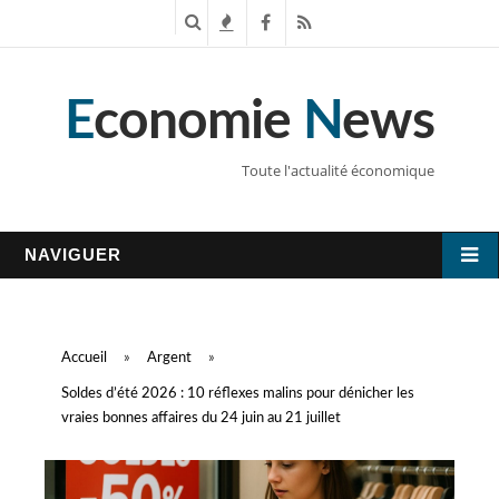
R
T
F
R
e
e
a
S
E
conomie
N
ews
c
n
c
S
h
d
e
Toute l'actualité économique
e
a
b
r
n
o
NAVIGUER
c
c
o
h
e
k
Accueil
»
Argent
»
e
s
Soldes d’été 2026 : 10 réflexes malins pour dénicher les
vraies bonnes affaires du 24 juin au 21 juillet