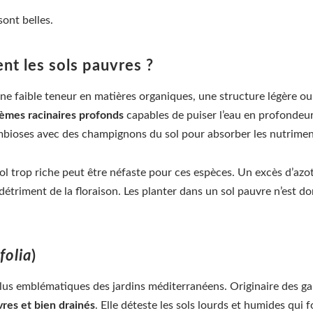
sont belles.
nt les sols pauvres ?
e faible teneur en matières organiques, une structure légère ou 
èmes racinaires profonds
capables de puiser l’eau en profondeur,
mbioses avec des champignons du sol pour absorber les nutrimen
sol trop riche peut être néfaste pour ces espèces. Un excès d’az
étriment de la floraison. Les planter dans un sol pauvre n’est do
folia
)
plus emblématiques des jardins méditerranéens. Originaire des gar
vres et bien drainés
. Elle déteste les sols lourds et humides qui f