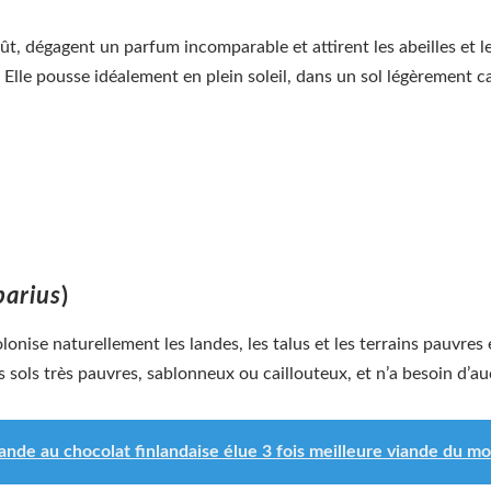
août, dégagent un parfum incomparable et attirent les abeilles et 
e. Elle pousse idéalement en plein soleil, dans un sol légèrement c
parius
)
onise naturellement les landes, les talus et les terrains pauvres 
es sols très pauvres, sablonneux ou caillouteux, et n’a besoin d’au
iande au chocolat finlandaise élue 3 fois meilleure viande du m