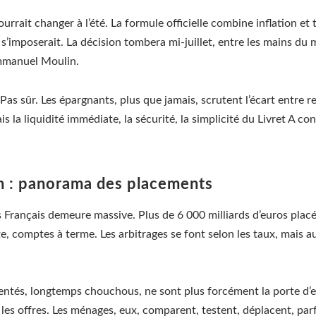
ourrait changer à l’été. La formule officielle combine inflation et t
s’imposerait. La décision tombera mi-juillet, entre les mains du 
mmanuel Moulin.
Pas sûr. Les épargnants, plus que jamais, scrutent l’écart entre r
ais la liquidité immédiate, la sécurité, la simplicité du Livret A c
n : panorama des placements
es Français demeure massive. Plus de 6 000 milliards d’euros plac
te, comptes à terme. Les arbitrages se font selon les taux, mais au
mentés, longtemps chouchous, ne sont plus forcément la porte d’e
 les offres. Les ménages, eux, comparent, testent, déplacent, parf