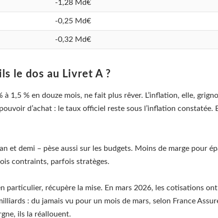
-1,28 Md€
-0,25 Md€
-0,32 Md€
ls le dos au Livret A ?
% à 1,5 % en douze mois, ne fait plus rêver. L’inflation, elle, gri
pouvoir d’achat : le taux officiel reste sous l’inflation constatée
an et demi – pèse aussi sur les budgets. Moins de marge pour épa
is contraints, parfois stratèges.
en particulier, récupère la mise. En mars 2026, les cotisations on
6 milliards : du jamais vu pour un mois de mars, selon France Ass
ne, ils la réallouent.