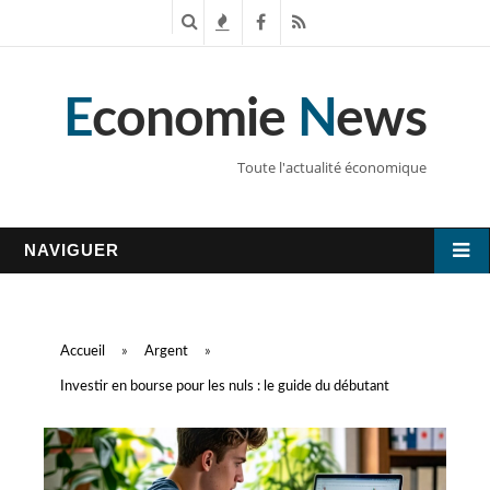
R
T
F
R
e
e
a
S
E
conomie
N
ews
c
n
c
S
h
d
e
Toute l'actualité économique
e
a
b
r
n
o
NAVIGUER
c
c
o
h
e
k
Accueil
»
Argent
»
e
s
Investir en bourse pour les nuls : le guide du débutant