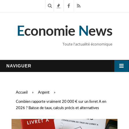
R
T
F
R
e
e
a
S
E
conomie
N
ews
c
n
c
S
h
d
e
Toute l'actualité économique
e
a
b
r
n
o
NAVIGUER
c
c
o
h
e
k
Accueil
»
Argent
»
e
s
Combien rapporte vraiment 20 000 € sur un livret A en
2026 ? Baisse de taux, calculs précis et alternatives