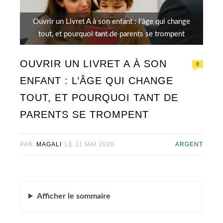
Ouvrir un Livret A à son enfant : l'âge qui change
tout, et pourquoi tant de parents se trompent
OUVRIR UN LIVRET A À SON
0
ENFANT : L’ÂGE QUI CHANGE
TOUT, ET POURQUOI TANT DE
PARENTS SE TROMPENT
PAR
MAGALI
LE
11 MAI 2026
ARGENT
Afficher
le sommaire