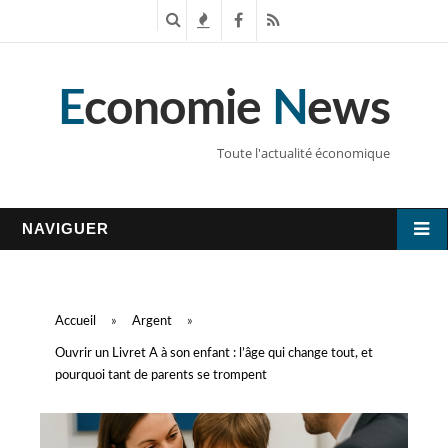
R
T
F
R
e
e
a
S
E
conomie
N
ews
c
n
c
S
h
d
e
Toute l'actualité économique
e
a
b
r
n
o
NAVIGUER
c
c
o
h
e
k
Accueil
»
Argent
»
e
s
Ouvrir un Livret A à son enfant : l’âge qui change tout, et
pourquoi tant de parents se trompent