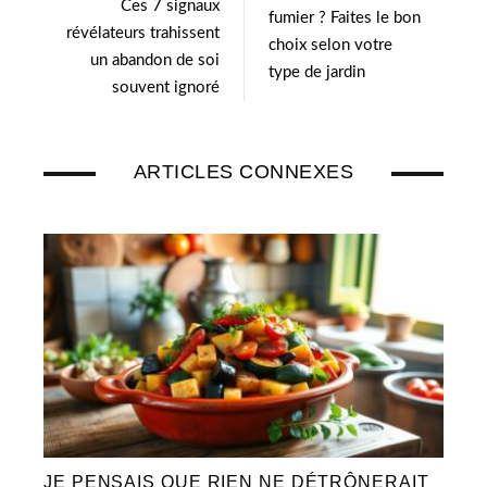
Ces 7 signaux
r
I
fumier ? Faites le bon
révélateurs trahissent
n
choix selon votre
un abandon de soi
type de jardin
souvent ignoré
ARTICLES CONNEXES
JE PENSAIS QUE RIEN NE DÉTRÔNERAIT