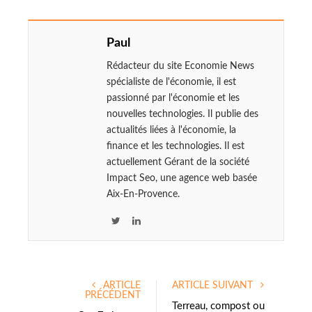
Paul
Rédacteur du site Economie News
spécialiste de l'économie, il est
passionné par l'économie et les
nouvelles technologies. Il publie des
actualités liées à l'économie, la
finance et les technologies. Il est
actuellement Gérant de la société
Impact Seo, une agence web basée
Aix-En-Provence.
T
L
w
i
i
n
t
k
ARTICLE
ARTICLE SUIVANT
t
e
PRÉCÉDENT
e
d
Terreau, compost ou