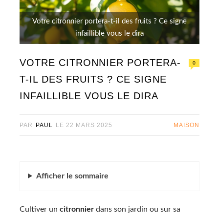
Votre citronnier portera-t-il des fruits ? Ce signe
infaillible vous le dira
VOTRE CITRONNIER PORTERA-
0
T-IL DES FRUITS ? CE SIGNE
INFAILLIBLE VOUS LE DIRA
PAR
PAUL
LE
22 MARS 2025
MAISON
Afficher
le sommaire
Cultiver un
citronnier
dans son jardin ou sur sa