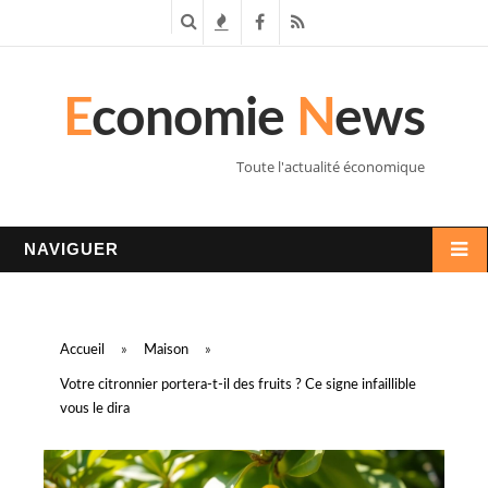
R
T
F
R
e
e
a
S
E
conomie
N
ews
c
n
c
S
h
d
e
Toute l'actualité économique
e
a
b
r
n
o
NAVIGUER
c
c
o
h
e
k
Accueil
»
Maison
»
e
s
Votre citronnier portera-t-il des fruits ? Ce signe infaillible
vous le dira