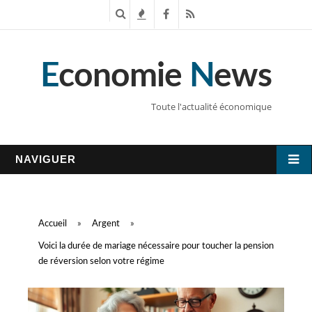
R
T
F
R
e
e
a
S
E
conomie
N
ews
c
n
c
S
h
d
e
Toute l'actualité économique
e
a
b
r
n
o
NAVIGUER
c
c
o
h
e
k
Accueil
»
Argent
»
e
s
Voici la durée de mariage nécessaire pour toucher la pension
de réversion selon votre régime