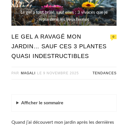
Le gel a tout brûlé, sauf elles : 3 vivaces que je
replanterai les yeux fermés
LE GEL A RAVAGÉ MON
0
JARDIN… SAUF CES 3 PLANTES
QUASI INDESTRUCTIBLES
PAR
MAGALI
LE
9 NOVEMBRE 2025
TENDANCES
Afficher
le sommaire
Quand j’ai découvert mon jardin après les dernières