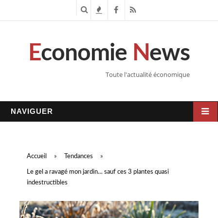
R
T
F
R
e
e
a
S
E
conomie
N
ews
c
n
c
S
h
d
e
Toute l'actualité économique
e
a
b
r
n
o
NAVIGUER
c
c
o
h
e
k
Accueil
»
Tendances
»
e
s
Le gel a ravagé mon jardin… sauf ces 3 plantes quasi
indestructibles