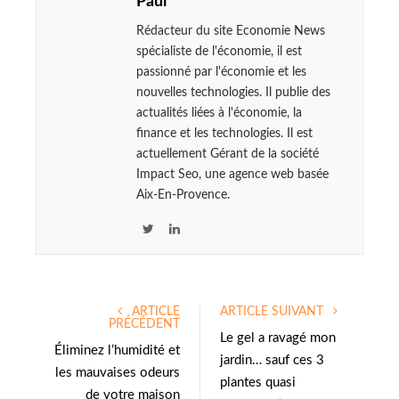
Paul
Rédacteur du site Economie News
spécialiste de l'économie, il est
passionné par l'économie et les
nouvelles technologies. Il publie des
actualités liées à l'économie, la
finance et les technologies. Il est
actuellement Gérant de la société
Impact Seo, une agence web basée
Aix-En-Provence.
T
L
w
i
i
n
t
k
ARTICLE
ARTICLE SUIVANT
t
e
PRÉCÉDENT
e
d
Le gel a ravagé mon
Éliminez l’humidité et
r
I
jardin… sauf ces 3
les mauvaises odeurs
n
plantes quasi
de votre maison