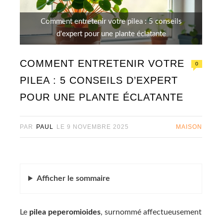
Comment entretenir votre pilea : 5 conseils
d'expert pour une plante éclatante
COMMENT ENTRETENIR VOTRE
0
PILEA : 5 CONSEILS D’EXPERT
POUR UNE PLANTE ÉCLATANTE
PAR
PAUL
LE
9 NOVEMBRE 2025
MAISON
Afficher
le sommaire
Le
pilea peperomioides
, surnommé affectueusement