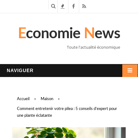
R
T
F
R
e
e
a
S
E
conomie
N
ews
c
n
c
S
h
d
e
Toute l'actualité économique
e
a
b
r
n
o
NAVIGUER
c
c
o
h
e
k
Accueil
»
Maison
»
e
s
Comment entretenir votre pilea : 5 conseils d’expert pour
une plante éclatante