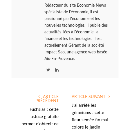
Rédacteur du site Economie News
spécialiste de l'économie, il est
passionné par l'économie et les
nouvelles technologies. Il publie des
actualités liées à l'économie, la
finance et les technologies. Il est
actuellement Gérant de la société
Impact Seo, une agence web basée
Aix-En-Provence.
T
L
w
i
i
n
t
k
ARTICLE
ARTICLE SUIVANT
t
e
PRÉCÉDENT
e
d
J’ai arrêté les
Fuchsias : cette
r
I
géraniums : cette
astuce gratuite
n
fleur semée fin mai
permet d’obtenir de
colore le jardin