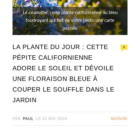
Le céanothe, cette plante californienne au bleu
foudroyant qui fait de votre jardin une carte
postale
LA PLANTE DU JOUR : CETTE
0
PÉPITE CALIFORNIENNE
ADORE LE SOLEIL ET DÉVOILE
UNE FLORAISON BLEUE À
COUPER LE SOUFFLE DANS LE
JARDIN
PAR
PAUL
LE
31 MAI 2026
MAISON