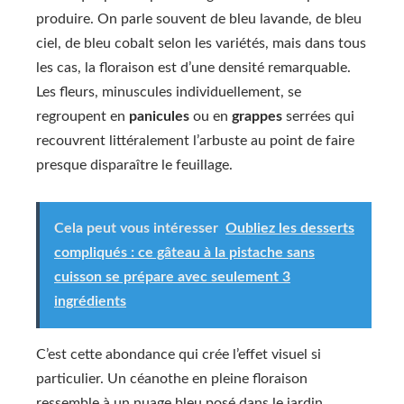
produire. On parle souvent de bleu lavande, de bleu
ciel, de bleu cobalt selon les variétés, mais dans tous
les cas, la floraison est d’une densité remarquable.
Les fleurs, minuscules individuellement, se
regroupent en
panicules
ou en
grappes
serrées qui
recouvrent littéralement l’arbuste au point de faire
presque disparaître le feuillage.
Cela peut vous intéresser
Oubliez les desserts
compliqués : ce gâteau à la pistache sans
cuisson se prépare avec seulement 3
ingrédients
C’est cette abondance qui crée l’effet visuel si
particulier. Un céanothe en pleine floraison
ressemble à un nuage bleu posé dans le jardin.