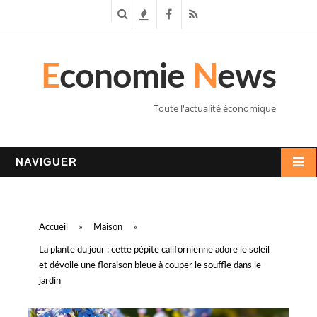
R
T
F
R
e
e
a
S
E
conomie
N
ews
c
n
c
S
h
d
e
Toute l'actualité économique
e
a
b
r
n
o
NAVIGUER
c
c
o
h
e
k
Accueil
»
Maison
»
e
s
La plante du jour : cette pépite californienne adore le soleil
et dévoile une floraison bleue à couper le souffle dans le
jardin