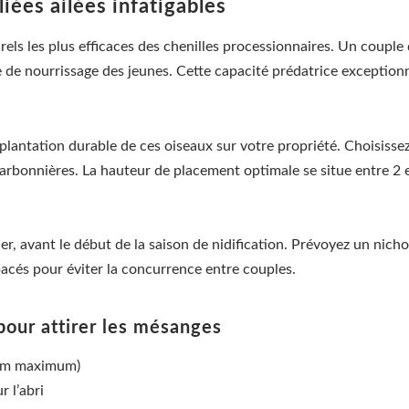
liées ailées infatigables
urels les plus efficaces des chenilles processionnaires. Un cou
 de nourrissage des jeunes. Cette capacité prédatrice exceptionne
mplantation durable de ces oiseaux sur votre propriété. Choisiss
bonnières. La hauteur de placement optimale se situe entre 2 et
rier, avant le début de la saison de nidification. Prévoyez un nich
pacés pour éviter la concurrence entre couples.
ur attirer les mésanges
3 cm maximum)
 l’abri