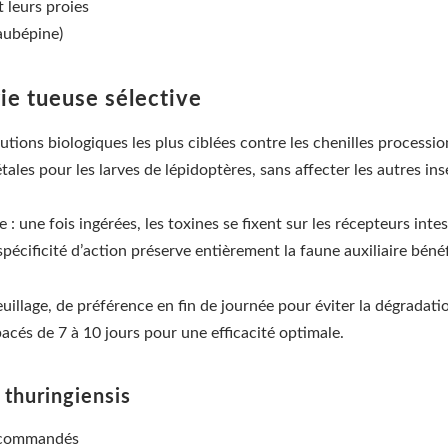
 leurs proies
 aubépine)
rie tueuse sélective
utions biologiques les plus ciblées contre les chenilles processi
tales pour les larves de lépidoptères, sans affecter les autres in
: une fois ingérées, les toxines se fixent sur les récepteurs inte
spécificité d’action préserve entièrement la faune auxiliaire béné
feuillage, de préférence en fin de journée pour éviter la dégradat
cés de 7 à 10 jours pour une efficacité optimale.
 thuringiensis
recommandés