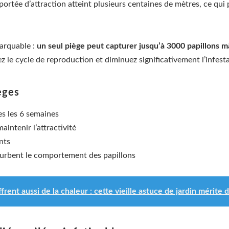
portée d’attraction atteint plusieurs centaines de mètres, ce qu
marquable :
un seul piège peut capturer jusqu’à 3000 papillons m
 le cycle de reproduction et diminuez significativement l’infesta
èges
s les 6 semaines
intenir l’attractivité
nts
erturbent le comportement des papillons
frent aussi de la chaleur : cette vieille astuce de jardin mérite