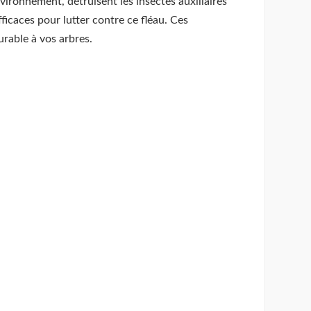
vironnement, détruisent les insectes auxiliaires
icaces pour lutter contre ce fléau. Ces
rable à vos arbres.