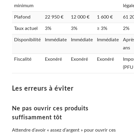
minimum
léga
Plafond
22 950 €
12 000 €
1 600 €
61 2
Taux actuel
3%
3%
≥ 3%
2%
Disponibilité
Immédiate
Immédiate
Immédiate
Aprè
ans
Fiscalité
Exonéré
Exonéré
Exonéré
Impo
(PFU
Les erreurs à éviter
Ne pas ouvrir ces produits
suffisamment tôt
Attendre d’avoir « assez d’argent » pour ouvrir ces