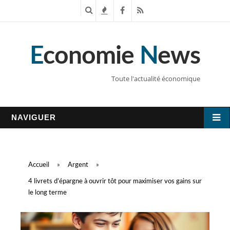
R
T
F
R
e
e
a
S
E
conomie
N
ews
c
n
c
S
h
d
e
Toute l'actualité économique
e
a
b
r
n
o
NAVIGUER
c
c
o
h
e
k
Accueil
»
Argent
»
e
s
4 livrets d’épargne à ouvrir tôt pour maximiser vos gains sur
le long terme