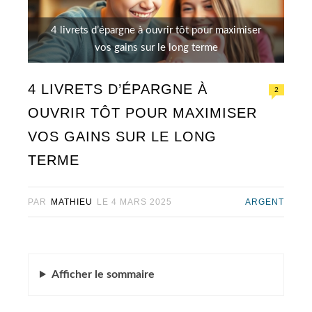
4 livrets d’épargne à ouvrir tôt pour maximiser
vos gains sur le long terme
4 LIVRETS D’ÉPARGNE À
2
OUVRIR TÔT POUR MAXIMISER
VOS GAINS SUR LE LONG
TERME
PAR
MATHIEU
LE
4 MARS 2025
ARGENT
Afficher
le sommaire