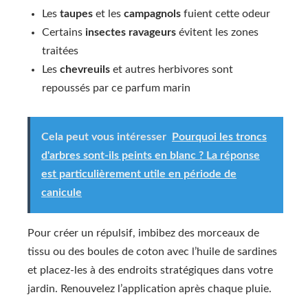
Les
taupes
et les
campagnols
fuient cette odeur
Certains
insectes ravageurs
évitent les zones
traitées
Les
chevreuils
et autres herbivores sont
repoussés par ce parfum marin
Cela peut vous intéresser
Pourquoi les troncs
d'arbres sont-ils peints en blanc ? La réponse
est particulièrement utile en période de
canicule
Pour créer un répulsif, imbibez des morceaux de
tissu ou des boules de coton avec l’huile de sardines
et placez-les à des endroits stratégiques dans votre
jardin. Renouvelez l’application après chaque pluie.