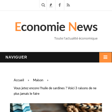
R
T
F
R
e
e
a
S
E
conomie
N
ews
c
n
c
S
h
d
e
Toute l'actualité économique
e
a
b
r
n
o
NAVIGUER
c
c
o
h
e
k
Accueil
»
Maison
»
e
s
Vous jetez encore l’huile de sardines ? Voici 3 raisons de ne
plus jamais le faire