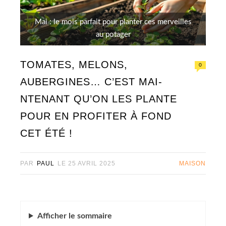
Mai : le mois parfait pour planter ces merveilles
au potager
TOMATES, MELONS,
0
AUBERGINES… C’EST MAI-
NTENANT QU’ON LES PLANTE
POUR EN PROFITER À FOND
CET ÉTÉ !
PAR
PAUL
LE
25 AVRIL 2025
MAISON
Afficher
le sommaire