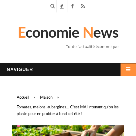
R
T
F
R
e
e
a
S
E
conomie
N
ews
c
n
c
S
h
d
e
Toute l'actualité économique
e
a
b
r
n
o
NAVIGUER
c
c
o
h
e
k
Accueil
»
Maison
»
e
s
Tomates, melons, aubergines… C’est MAI-ntenant qu’on les
plante pour en profiter à fond cet été !