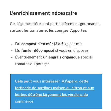
L’enrichissement nécessaire
Ces légumes d’été sont particulièrement gourmands,
surtout les tomates et les courges. Apportez:
Du
compost bien mûr
(3 à 5 kg par m²)
Du
fumier décomposé
si vous en disposez
Éventuellement un
engrais organique
spécial
tomates ou potager
Cela peut vous intéresser
À l’apéro, cette
tartinade de sardines maison au citron et aux
herbes détrône largement les versions du
commerce