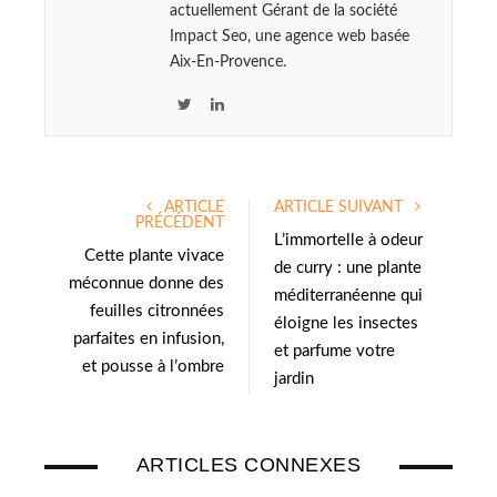
actuellement Gérant de la société
Impact Seo, une agence web basée
Aix-En-Provence.
T
L
w
i
i
n
t
k
ARTICLE
ARTICLE SUIVANT
t
e
PRÉCÉDENT
e
d
L’immortelle à odeur
Cette plante vivace
r
I
de curry : une plante
méconnue donne des
n
méditerranéenne qui
feuilles citronnées
éloigne les insectes
parfaites en infusion,
et parfume votre
et pousse à l’ombre
jardin
ARTICLES CONNEXES