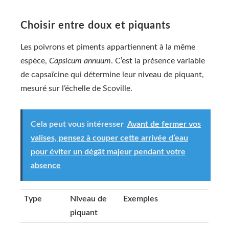
Choisir entre doux et piquants
Les poivrons et piments appartiennent à la même
espèce,
Capsicum annuum
. C’est la présence variable
de capsaïcine qui détermine leur niveau de piquant,
mesuré sur l’échelle de Scoville.
Cela peut vous intéresser
Avant de fermer vos
valises, pensez à couper cette arrivée d’eau
pour éviter un dégât majeur pendant votre
absence
Type
Niveau de
Exemples
piquant