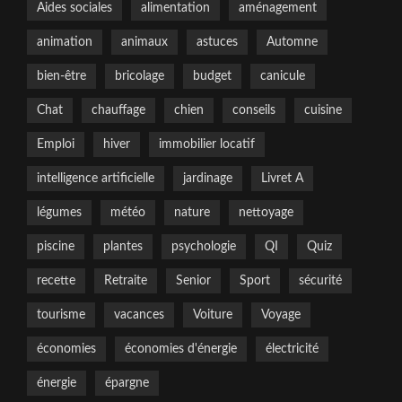
Aides sociales
alimentation
aménagement
animation
animaux
astuces
Automne
bien-être
bricolage
budget
canicule
Chat
chauffage
chien
conseils
cuisine
Emploi
hiver
immobilier locatif
intelligence artificielle
jardinage
Livret A
légumes
météo
nature
nettoyage
piscine
plantes
psychologie
QI
Quiz
recette
Retraite
Senior
Sport
sécurité
tourisme
vacances
Voiture
Voyage
économies
économies d'énergie
électricité
énergie
épargne