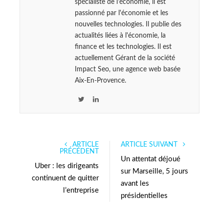
spécialiste de l'économie, il est
passionné par l'économie et les
nouvelles technologies. Il publie des
actualités liées à l'économie, la
finance et les technologies. Il est
actuellement Gérant de la société
Impact Seo, une agence web basée
Aix-En-Provence.
T
L
w
i
i
n
t
k
ARTICLE
ARTICLE SUIVANT
t
e
PRÉCÉDENT
e
d
Un attentat déjoué
Uber : les dirigeants
r
I
sur Marseille, 5 jours
continuent de quitter
n
avant les
l’entreprise
présidentielles