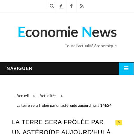
R
T
F
R
e
e
a
S
E
conomie
N
ews
c
n
c
S
h
d
e
Toute l'actualité économique
e
a
b
r
n
o
NAVIGUER
c
c
o
h
e
k
Accueil
»
Actualités
»
e
s
La terre sera frôlée par un astéroïde aujourd’hui à 14h24
LA TERRE SERA FRÔLÉE PAR
0
UN ASTÉROÏDE AUJOURD’HUI À