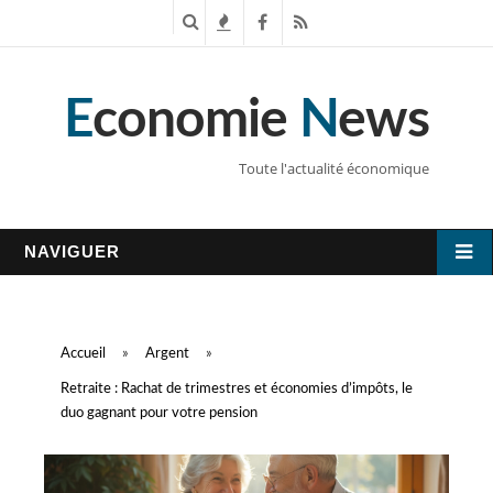
R
T
F
R
e
e
a
S
E
conomie
N
ews
c
n
c
S
h
d
e
Toute l'actualité économique
e
a
b
r
n
o
NAVIGUER
c
c
o
h
e
k
Accueil
»
Argent
»
e
s
Retraite : Rachat de trimestres et économies d’impôts, le
duo gagnant pour votre pension