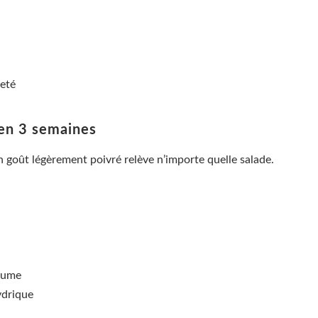
reté
e en 3 semaines
Son goût légèrement poivré relève n’importe quelle salade.
rtume
ydrique