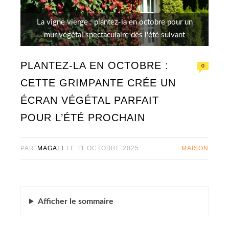
La vigne vierge : plantez-la en octobre pour un
mur végétal spectaculaire dès l'été suivant
PLANTEZ-LA EN OCTOBRE :
0
CETTE GRIMPANTE CRÉE UN
ÉCRAN VÉGÉTAL PARFAIT
POUR L’ÉTÉ PROCHAIN
PAR
MAGALI
LE
11 OCTOBRE 2025
MAISON
Afficher
le sommaire