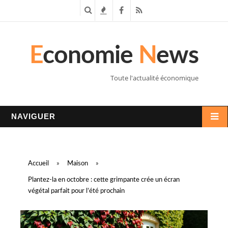
R
T
F
R
e
e
a
S
E
conomie
N
ews
c
n
c
S
h
d
e
Toute l'actualité économique
e
a
b
r
n
o
NAVIGUER
c
c
o
h
e
k
Accueil
»
Maison
»
e
s
Plantez-la en octobre : cette grimpante crée un écran
végétal parfait pour l’été prochain