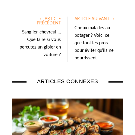
i
n
t
k
ARTICLE
ARTICLE SUIVANT
t
e
PRÉCÉDENT
e
d
Choux malades au
Sanglier, chevreuil…
r
I
potager ? Voici ce
Que faire si vous
n
que font les pros
percutez un gibier en
pour éviter qu’ils ne
voiture ?
pourrissent
ARTICLES CONNEXES