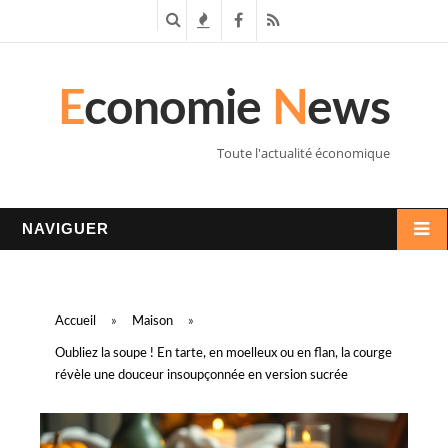
R
T
F
R
e
e
a
S
E
conomie
N
ews
c
n
c
S
h
d
e
Toute l'actualité économique
e
a
b
r
n
o
NAVIGUER
c
c
o
h
e
k
Accueil
»
Maison
»
e
s
Oubliez la soupe ! En tarte, en moelleux ou en flan, la courge
révèle une douceur insoupçonnée en version sucrée