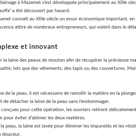
délainage à Mazamet s’est développée principalement au XIXe sièc
auffe’ a été découvert par hasard.
amet connaît au XIXe siècle un essor économique important, en 
fervescence attire de nombreux entrepreneurs, qui voient dans le 
mplexe et innovant
rer la laine des peaux de mouton afin de récupérer la précieuse m
 qualité, tels que des vêtements, des tapis ou des couvertures. 
ne de la peau, il est nécessaire de ramollir la matière en la plon
t de détacher la laine de la peau sans l’endommager.
 conçues pour cette opération, les ouvriers retirent délicatemen
on pour éviter d’abîmer les deux matières.
a peau, la laine est lavée pour éliminer les impuretés et les résidu
a douceur.