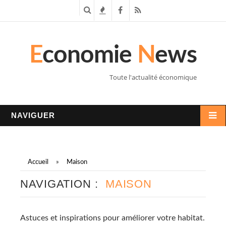
R
T
F
R
e
e
a
S
E
conomie
N
ews
c
n
c
S
h
d
e
Toute l'actualité économique
e
a
b
r
n
o
NAVIGUER
c
c
o
h
e
k
Accueil
»
Maison
e
s
NAVIGATION :
MAISON
Astuces et inspirations pour améliorer votre habitat.