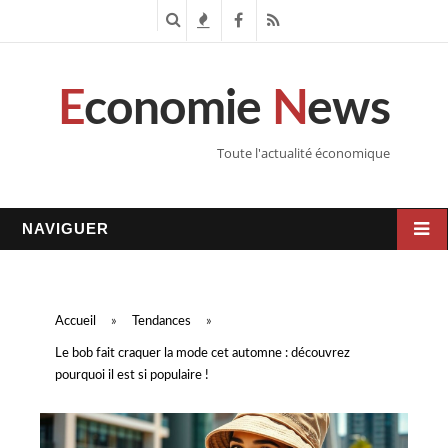
R
T
F
R
e
e
a
S
E
conomie
N
ews
c
n
c
S
h
d
e
Toute l'actualité économique
e
a
b
r
n
o
NAVIGUER
c
c
o
h
e
k
Accueil
»
Tendances
»
e
s
Le bob fait craquer la mode cet automne : découvrez
pourquoi il est si populaire !