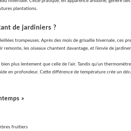
d’eau hivernale. Cette pratique, en apparence anodine, génère de
tures plantations.
ant de jardiniers ?
leillées trompeuses. Après des mois de grisaille hivernale, ces pr
air remonte, les oiseaux chantent davantage, et l’envie de jardiner 
bien plus lentement que celle de l’air. Tandis qu’un thermomètre
 humide en profondeur. Cette différence de température crée un 
intemps »
rbres fruitiers