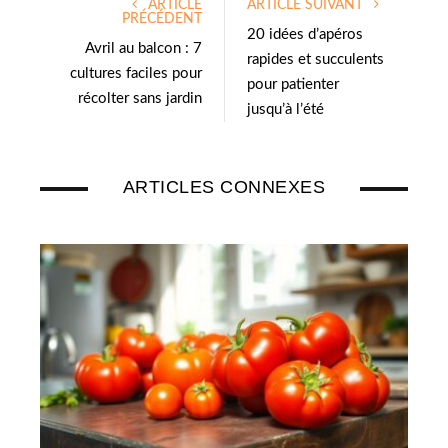
ARTICLE
ARTICLE SUIVANT
t
e
PRÉCÉDENT
e
d
20 idées d’apéros
Avril au balcon : 7
r
I
rapides et succulents
cultures faciles pour
n
pour patienter
récolter sans jardin
jusqu’à l’été
ARTICLES CONNEXES