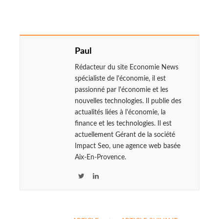
Paul
Rédacteur du site Economie News
spécialiste de l'économie, il est
passionné par l'économie et les
nouvelles technologies. Il publie des
actualités liées à l'économie, la
finance et les technologies. Il est
actuellement Gérant de la société
Impact Seo, une agence web basée
Aix-En-Provence.
T
L
w
i
i
n
t
k