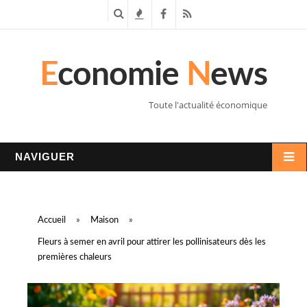
R
T
F
R
e
e
a
S
E
conomie
N
ews
c
n
c
S
h
d
e
Toute l'actualité économique
e
a
b
r
n
o
NAVIGUER
c
c
o
h
e
k
Accueil
»
Maison
»
e
s
Fleurs à semer en avril pour attirer les pollinisateurs dès les
premières chaleurs