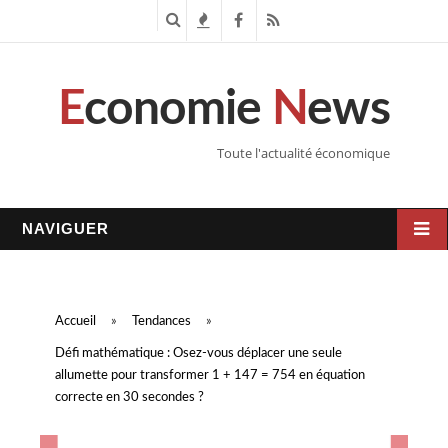
R
T
F
R
e
e
a
S
E
conomie
N
ews
c
n
c
S
h
d
e
Toute l'actualité économique
e
a
b
r
n
o
NAVIGUER
c
c
o
h
e
k
Accueil
»
Tendances
»
e
s
Défi mathématique : Osez-vous déplacer une seule
allumette pour transformer 1 + 147 = 754 en équation
correcte en 30 secondes ?