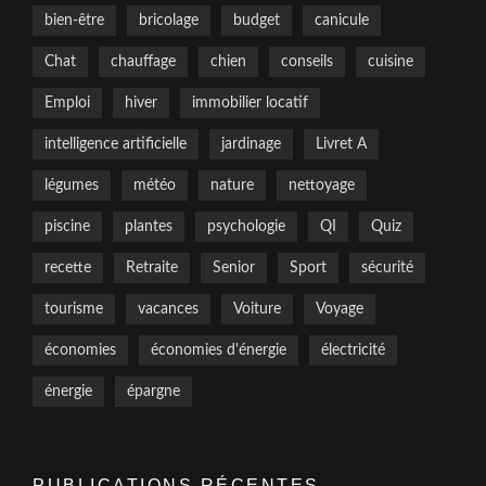
bien-être
bricolage
budget
canicule
Chat
chauffage
chien
conseils
cuisine
Emploi
hiver
immobilier locatif
intelligence artificielle
jardinage
Livret A
légumes
météo
nature
nettoyage
piscine
plantes
psychologie
QI
Quiz
recette
Retraite
Senior
Sport
sécurité
tourisme
vacances
Voiture
Voyage
économies
économies d'énergie
électricité
énergie
épargne
PUBLICATIONS RÉCENTES