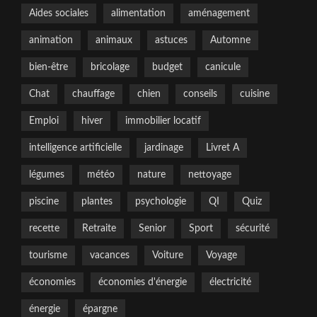
Aides sociales
alimentation
aménagement
animation
animaux
astuces
Automne
bien-être
bricolage
budget
canicule
Chat
chauffage
chien
conseils
cuisine
Emploi
hiver
immobilier locatif
intelligence artificielle
jardinage
Livret A
légumes
météo
nature
nettoyage
piscine
plantes
psychologie
QI
Quiz
recette
Retraite
Senior
Sport
sécurité
tourisme
vacances
Voiture
Voyage
économies
économies d'énergie
électricité
énergie
épargne