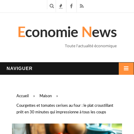
R
T
F
R
e
e
a
S
E
conomie
N
ews
c
n
c
S
h
d
e
Toute l'actualité économique
e
a
b
r
n
o
NAVIGUER
c
c
o
h
e
k
Accueil
»
Maison
»
e
s
Courgettes et tomates cerises au four : le plat croustillant
prêt en 30 minutes qui impressionne à tous les coups