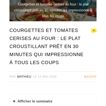
Courgettes et tomates cerises au four : le plat
croustillant prêt en 30 minutes qui impressionne à
tous les coups
COURGETTES ET TOMATES
0
CERISES AU FOUR : LE PLAT
CROUSTILLANT PRÊT EN 30
MINUTES QUI IMPRESSIONNE
À TOUS LES COUPS
PAR
MATHIEU
LE
13 MAI 2026
MAISON
Afficher
le sommaire