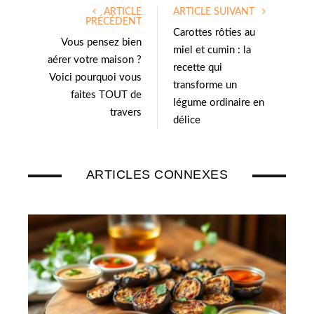
ARTICLE
ARTICLE SUIVANT
t
e
PRÉCÉDENT
e
d
Carottes rôties au
Vous pensez bien
r
I
miel et cumin : la
aérer votre maison ?
n
recette qui
Voici pourquoi vous
transforme un
faites TOUT de
légume ordinaire en
travers
délice
ARTICLES CONNEXES