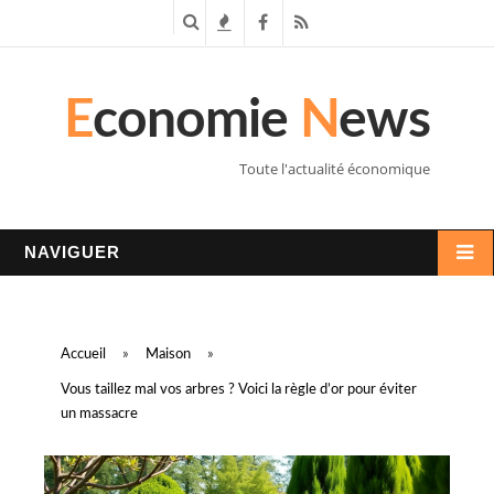
R
T
F
R
e
e
a
S
E
conomie
N
ews
c
n
c
S
h
d
e
Toute l'actualité économique
e
a
b
r
n
o
NAVIGUER
c
c
o
h
e
k
Accueil
»
Maison
»
e
s
Vous taillez mal vos arbres ? Voici la règle d’or pour éviter
un massacre