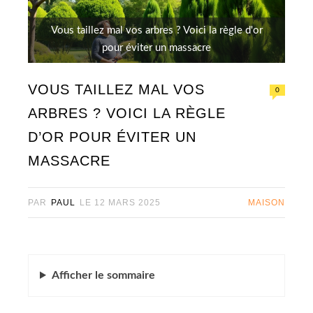
Vous taillez mal vos arbres ? Voici la règle d'or
pour éviter un massacre
VOUS TAILLEZ MAL VOS
0
ARBRES ? VOICI LA RÈGLE
D’OR POUR ÉVITER UN
MASSACRE
PAR
PAUL
LE
12 MARS 2025
MAISON
Afficher
le sommaire