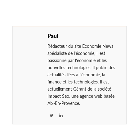
Paul
Rédacteur du site Economie News
spécialiste de l'économie, il est
passionné par l'économie et les
nouvelles technologies. Il publie des
actualités liées à l'économie, la
finance et les technologies. Il est
actuellement Gérant de la société
Impact Seo, une agence web basée
Aix-En-Provence.
T
L
w
i
i
n
t
k