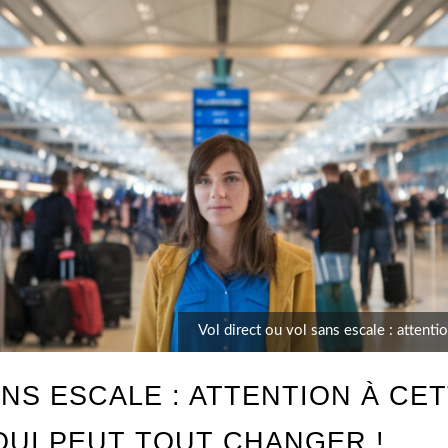
Vol direct ou vol sans escale : attentio
NS ESCALE : ATTENTION À CE
QUI PEUT TOUT CHANGER !