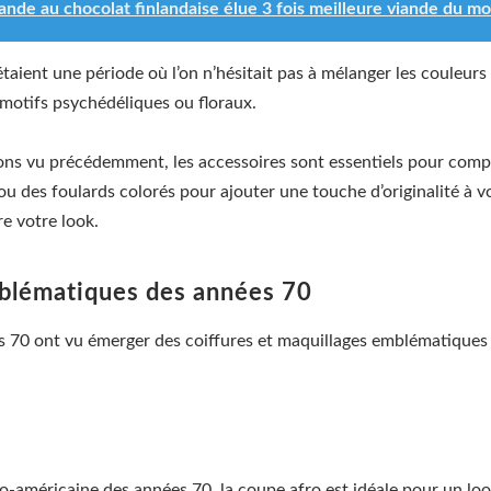
iande au chocolat finlandaise élue 3 fois meilleure viande du m
taient une période où l’on n’hésitait pas à mélanger les couleurs
s motifs psychédéliques ou floraux.
s vu précédemment, les accessoires sont essentiels pour complé
 ou des foulards colorés pour ajouter une touche d’originalité à 
re votre look.
mblématiques des années 70
s 70 ont vu émerger des coiffures et maquillages emblématiques 
o-américaine des années 70, la coupe afro est idéale pour un loo