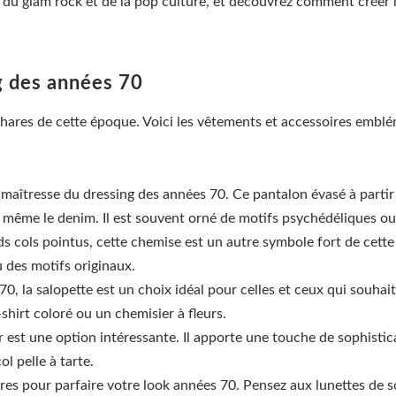
 du glam rock et de la pop culture, et découvrez comment créer 
g des années 70
ares de cette époque. Voici les vêtements et accessoires emblé
 maîtresse du dressing des années 70. Ce pantalon évasé à partir
ou même le denim. Il est souvent orné de motifs psychédéliques ou
s cols pointus, cette chemise est un autre symbole fort de cette 
u des motifs originaux.
0, la salopette est un choix idéal pour celles et ceux qui souhai
shirt coloré ou un chemisier à fleurs.
r est une option intéressante. Il apporte une touche de sophistic
l pelle à tarte.
res pour parfaire votre look années 70. Pensez aux lunettes de so