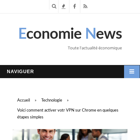
R
T
F
R
e
e
a
S
E
conomie
N
ews
c
n
c
S
h
d
e
Toute l'actualité économique
e
a
b
r
n
o
NAVIGUER
c
c
o
h
e
k
Accueil
»
Technologie
»
e
s
Voici comment activer votr VPN sur Chrome en quelques
étapes simples