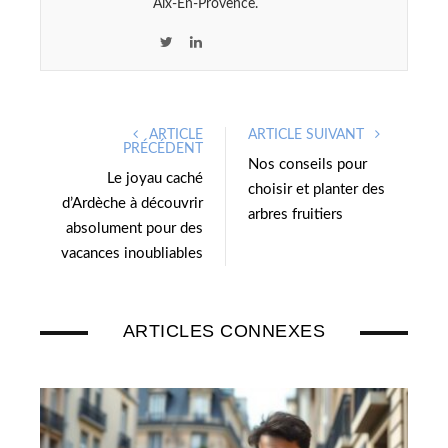
Aix-En-Provence.
T
L
w
i
i
n
t
k
ARTICLE
ARTICLE SUIVANT
t
e
PRÉCÉDENT
e
d
Nos conseils pour
Le joyau caché
r
I
choisir et planter des
d’Ardèche à découvrir
n
arbres fruitiers
absolument pour des
vacances inoubliables
ARTICLES CONNEXES