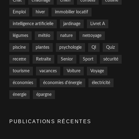
Chat
chauffage
chien
conseils
cuisine
Emploi
hiver
immobilier locatif
intelligence artificielle
jardinage
Livret A
légumes
météo
nature
nettoyage
piscine
plantes
psychologie
QI
Quiz
recette
Retraite
Senior
Sport
sécurité
tourisme
vacances
Voiture
Voyage
économies
économies d'énergie
électricité
énergie
épargne
PUBLICATIONS RÉCENTES