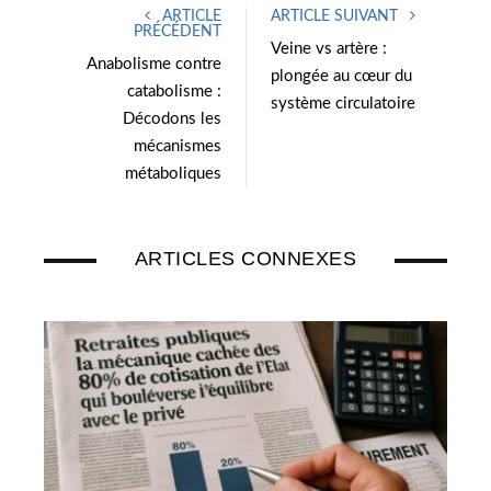
ARTICLE
ARTICLE SUIVANT
t
e
PRÉCÉDENT
e
d
Veine vs artère :
Anabolisme contre
r
I
plongée au cœur du
catabolisme :
n
système circulatoire
Décodons les
mécanismes
métaboliques
ARTICLES CONNEXES