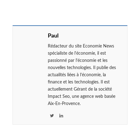
Paul
Rédacteur du site Economie News
spécialiste de l'économie, il est
passionné par l'économie et les
nouvelles technologies. Il publie des
actualités liées à l'économie, la
finance et les technologies. Il est
actuellement Gérant de la société
Impact Seo, une agence web basée
Aix-En-Provence.
T
L
w
i
i
n
t
k