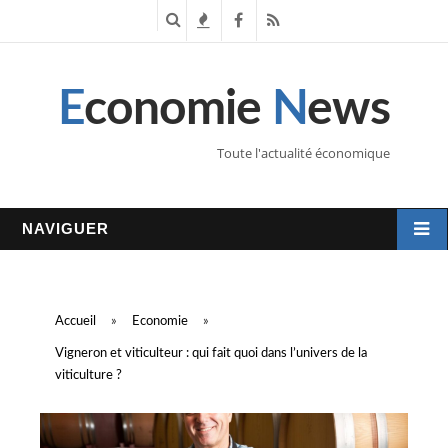
R
T
F
R
e
e
a
S
E
conomie
N
ews
c
n
c
S
h
d
e
Toute l'actualité économique
e
a
b
r
n
o
NAVIGUER
c
c
o
h
e
k
Accueil
»
Economie
»
e
s
Vigneron et viticulteur : qui fait quoi dans l’univers de la
viticulture ?