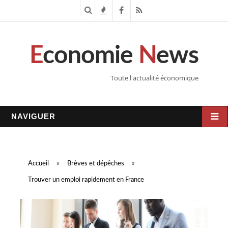
R
T
F
R
e
e
a
S
E
conomie
N
ews
c
n
c
S
h
d
e
Toute l'actualité économique
e
a
b
r
n
o
NAVIGUER
c
c
o
h
e
k
Accueil
»
Brèves et dépêches
»
e
s
Trouver un emploi rapidement en France