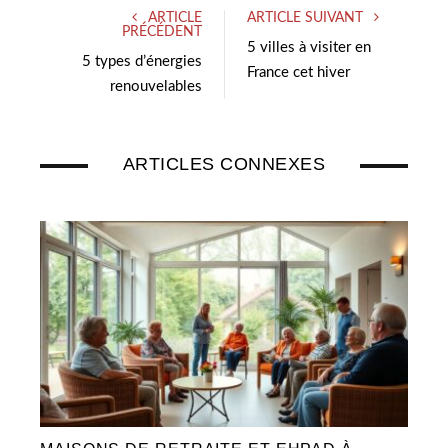
ARTICLE
ARTICLE SUIVANT
t
e
PRÉCÉDENT
e
d
5 villes à visiter en
5 types d’énergies
r
I
France cet hiver
renouvelables
n
ARTICLES CONNEXES