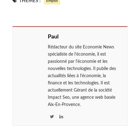
THÈMES :
Emploi
Paul
Rédacteur du site Economie News
spécialiste de l'économie, il est
passionné par l'économie et les
nouvelles technologies. Il publie des
actualités liées à l'économie, la
finance et les technologies. Il est
actuellement Gérant de la société
Impact Seo, une agence web basée
Aix-En-Provence.
T
L
w
i
i
n
t
k