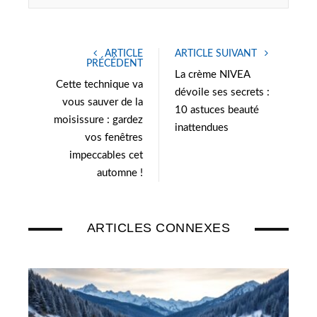
w
i
i
n
t
k
ARTICLE
ARTICLE SUIVANT
t
e
PRÉCÉDENT
e
d
La crème NIVEA
Cette technique va
r
I
dévoile ses secrets :
vous sauver de la
n
10 astuces beauté
moisissure : gardez
inattendues
vos fenêtres
impeccables cet
automne !
ARTICLES CONNEXES