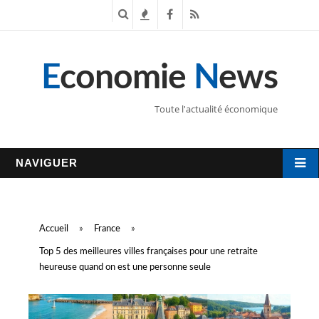
R
T
F
R
e
e
a
S
E
conomie
N
ews
c
n
c
S
h
d
e
Toute l'actualité économique
e
a
b
r
n
o
NAVIGUER
c
c
o
h
e
k
Accueil
»
France
»
e
s
Top 5 des meilleures villes françaises pour une retraite
heureuse quand on est une personne seule