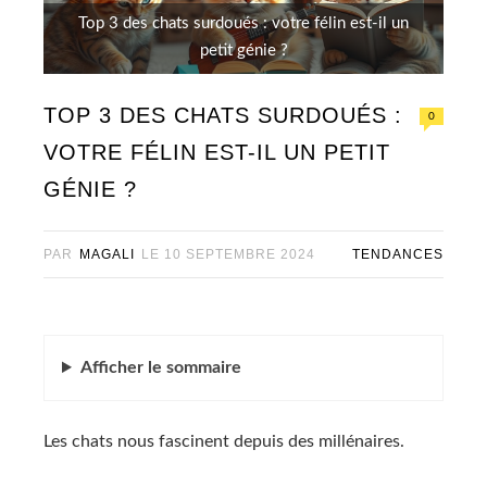
Top 3 des chats surdoués : votre félin est-il un
petit génie ?
TOP 3 DES CHATS SURDOUÉS :
0
VOTRE FÉLIN EST-IL UN PETIT
GÉNIE ?
PAR
MAGALI
LE
10 SEPTEMBRE 2024
TENDANCES
Afficher
le sommaire
Les chats nous fascinent depuis des millénaires.