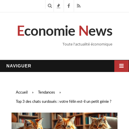
R
T
F
R
e
e
a
S
E
conomie
N
ews
c
n
c
S
h
d
e
Toute l'actualité économique
e
a
b
r
n
o
NAVIGUER
c
c
o
h
e
k
Accueil
»
Tendances
»
e
s
Top 3 des chats surdoués : votre félin est-il un petit génie ?