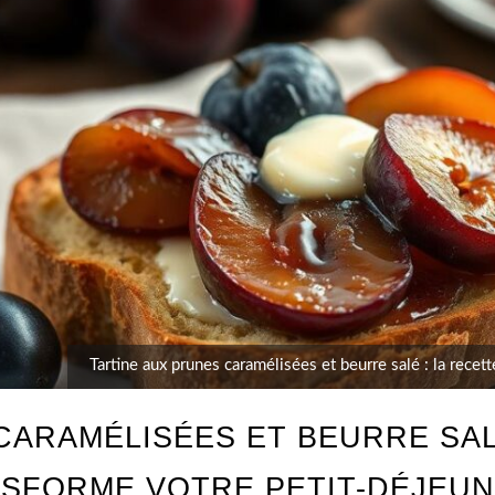
Tartine aux prunes caramélisées et beurre salé : la rece
CARAMÉLISÉES ET BEURRE SAL
SFORME VOTRE PETIT-DÉJEU