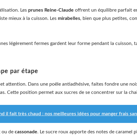
élisation. Les
prunes Reine-Claude
offrent un équilibre parfait e
ste mieux à la cuisson. Les
mirabelles
, bien que plus petites, c
prunes légèrement fermes gardent leur forme pendant la cuisson, t
ape par étape
t attention. Dans une poêle antiadhésive, faites fondre une no
as. Cette position permet aux sucres de se concentrer sur la chai
d il fait très chaud : nos meilleures idées pour manger frais san
x
ou de
cassonade
. Le sucre roux apporte des notes de caramel p