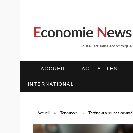
E
conomie
N
ews
Toute l'actualité économique
ACCUEIL
ACTUALITÉS
INTERNATIONAL
Accueil
»
Tendances
»
Tartine aux prunes caramél