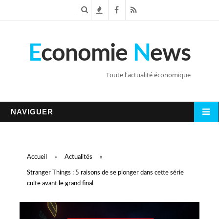
R
T
F
R
e
e
a
S
E
conomie
N
ews
c
n
c
S
h
d
e
Toute l'actualité économique
e
a
b
r
n
o
NAVIGUER
c
c
o
h
e
k
Accueil
»
Actualités
»
e
s
Stranger Things : 5 raisons de se plonger dans cette série
culte avant le grand final