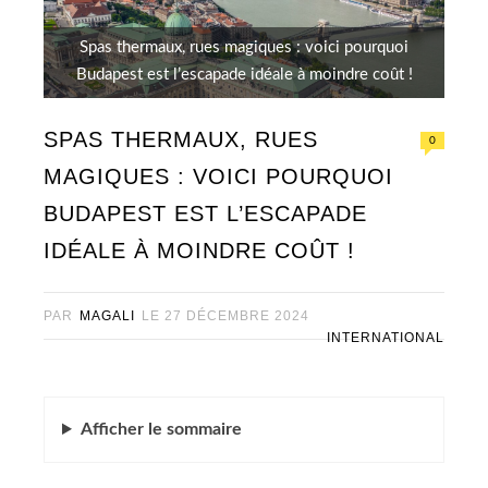
Spas thermaux, rues magiques : voici pourquoi
Budapest est l’escapade idéale à moindre coût !
SPAS THERMAUX, RUES
0
MAGIQUES : VOICI POURQUOI
BUDAPEST EST L’ESCAPADE
IDÉALE À MOINDRE COÛT !
PAR
MAGALI
LE
27 DÉCEMBRE 2024
INTERNATIONAL
Afficher
le sommaire