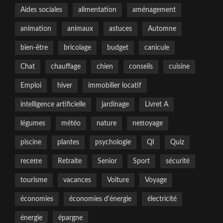
Aides sociales
alimentation
aménagement
animation
animaux
astuces
Automne
bien-être
bricolage
budget
canicule
Chat
chauffage
chien
conseils
cuisine
Emploi
hiver
immobilier locatif
intelligence artificielle
jardinage
Livret A
légumes
météo
nature
nettoyage
piscine
plantes
psychologie
QI
Quiz
recette
Retraite
Senior
Sport
sécurité
tourisme
vacances
Voiture
Voyage
économies
économies d'énergie
électricité
énergie
épargne