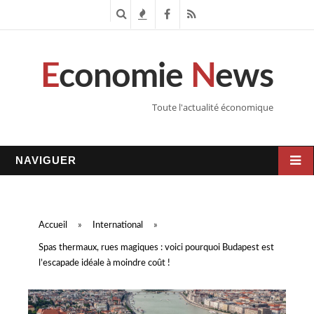
R
T
F
R
e
e
a
S
E
conomie
N
ews
c
n
c
S
h
d
e
Toute l'actualité économique
e
a
b
r
n
o
NAVIGUER
c
c
o
h
e
k
Accueil
»
International
»
e
s
Spas thermaux, rues magiques : voici pourquoi Budapest est
l’escapade idéale à moindre coût !