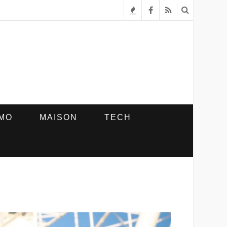
R
T
F
R
e
e
a
S
c
n
c
S
h
d
e
e
a
b
r
n
o
MO
MAISON
TECH
c
c
o
h
e
k
e
s