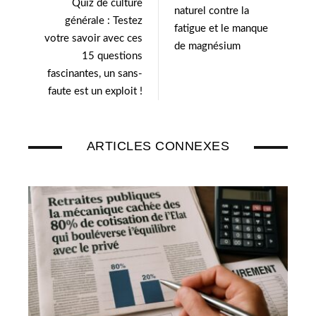
Quiz de culture
r
I
naturel contre la
générale : Testez
n
fatigue et le manque
votre savoir avec ces
de magnésium
15 questions
fascinantes, un sans-
faute est un exploit !
ARTICLES CONNEXES