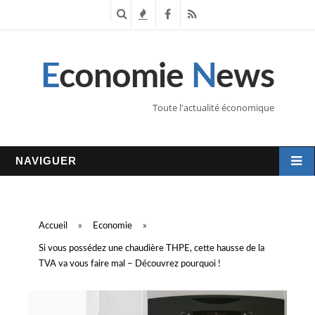
R
T
F
R
e
e
a
S
E
conomie
N
ews
c
n
c
S
h
d
e
Toute l'actualité économique
e
a
b
r
n
o
NAVIGUER
c
c
o
h
e
k
Accueil
»
Economie
»
e
s
Si vous possédez une chaudière THPE, cette hausse de la
TVA va vous faire mal – Découvrez pourquoi !