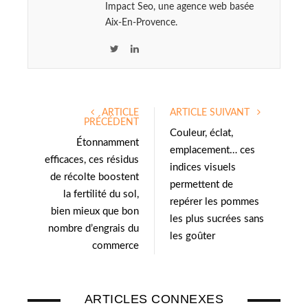
Impact Seo, une agence web basée
Aix-En-Provence.
T
L
w
i
i
n
t
k
ARTICLE
ARTICLE SUIVANT
t
e
PRÉCÉDENT
e
d
Couleur, éclat,
Étonnamment
r
I
emplacement… ces
efficaces, ces résidus
n
indices visuels
de récolte boostent
permettent de
la fertilité du sol,
repérer les pommes
bien mieux que bon
les plus sucrées sans
nombre d’engrais du
les goûter
commerce
ARTICLES CONNEXES