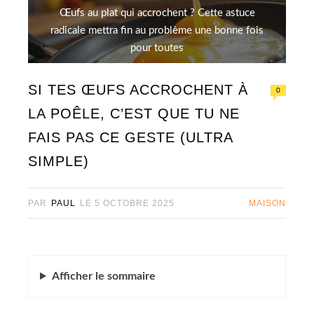
Œufs au plat qui accrochent ? Cette astuce
radicale mettra fin au problème une bonne fois
pour toutes
SI TES ŒUFS ACCROCHENT À
0
LA POÊLE, C’EST QUE TU NE
FAIS PAS CE GESTE (ULTRA
SIMPLE)
PAR
PAUL
LE
5 OCTOBRE 2025
MAISON
Afficher
le sommaire