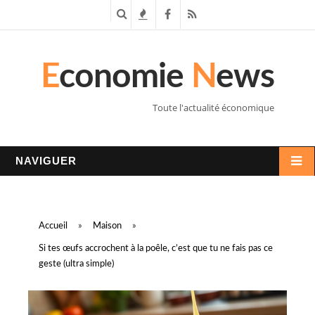
R
T
F
R
e
e
a
S
E
conomie
N
ews
c
n
c
S
h
d
e
Toute l'actualité économique
e
a
b
r
n
o
NAVIGUER
c
c
o
h
e
k
Accueil
»
Maison
»
e
s
Si tes œufs accrochent à la poêle, c’est que tu ne fais pas ce
geste (ultra simple)