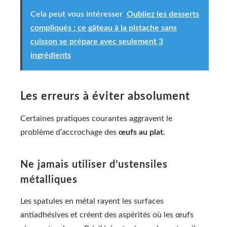
Cela peut vous intéresser
Oubliez les desserts
compliqués : ce gâteau à la pistache sans
cuisson se prépare avec seulement 3
ingrédients
Les erreurs à éviter absolument
Certaines pratiques courantes aggravent le
problème d’accrochage des
œufs au plat
.
Ne jamais utiliser d’ustensiles
métalliques
Les spatules en métal rayent les surfaces
antiadhésives et créent des aspérités où les œufs