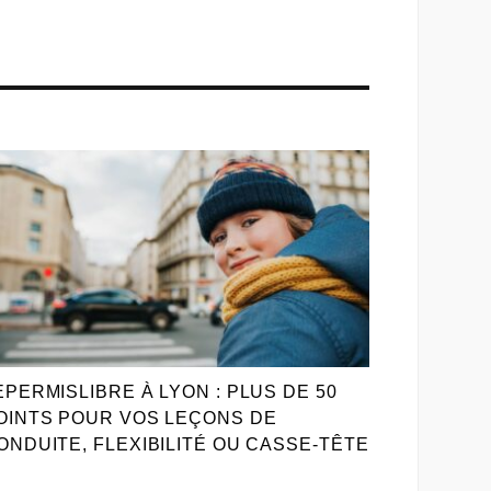
n
EPERMISLIBRE À LYON : PLUS DE 50
OINTS POUR VOS LEÇONS DE
ONDUITE, FLEXIBILITÉ OU CASSE-TÊTE