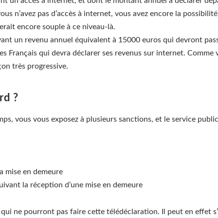
ant un accès à internet, et dont le montant annuel à déclarer dé
vous n’avez pas d’accès à internet, vous avez encore la possibilité
serait encore souple à ce niveau-là.
ayant un revenu annuel équivalent à 15000 euros qui devront pass
 des Français qui devra déclarer ses revenus sur internet. Comme 
çon très progressive.
rd ?
ps, vous vous exposez à plusieurs sanctions, et le service public 
 la mise en demeure
uivant la réception d’une mise en demeure
qui ne pourront pas faire cette télédéclaration. Il peut en effet