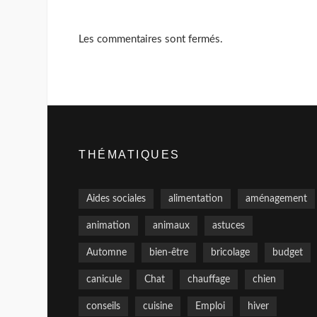
Les commentaires sont fermés.
THÉMATIQUES
Aides sociales
alimentation
aménagement
animation
animaux
astuces
Automne
bien-être
bricolage
budget
canicule
Chat
chauffage
chien
conseils
cuisine
Emploi
hiver