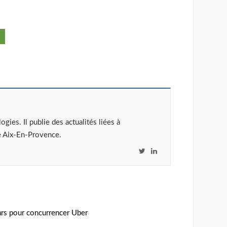
ies. Il publie des actualités liées à
ée Aix-En-Provence.
T
L
w
i
i
n
t
k
t
e
e
d
lars pour concurrencer Uber
r
I