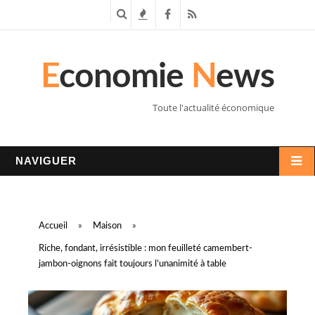
R
T
F
R
e
e
a
S
E
conomie
N
ews
c
n
c
S
h
d
e
Toute l'actualité économique
e
a
b
r
n
o
NAVIGUER
c
c
o
h
e
k
Accueil
»
Maison
»
e
s
Riche, fondant, irrésistible : mon feuilleté camembert-
jambon-oignons fait toujours l’unanimité à table