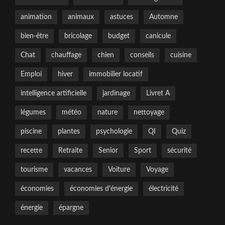
animation
animaux
astuces
Automne
bien-être
bricolage
budget
canicule
Chat
chauffage
chien
conseils
cuisine
Emploi
hiver
immobilier locatif
intelligence artificielle
jardinage
Livret A
légumes
météo
nature
nettoyage
piscine
plantes
psychologie
QI
Quiz
recette
Retraite
Senior
Sport
sécurité
tourisme
vacances
Voiture
Voyage
économies
économies d'énergie
électricité
énergie
épargne