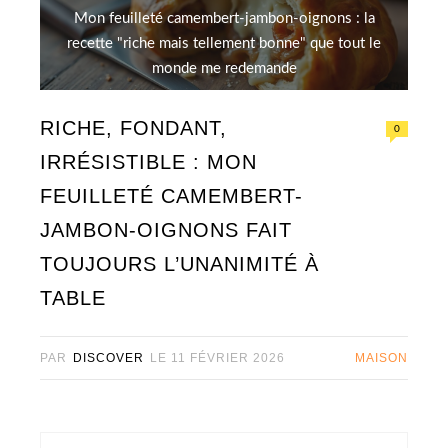
Mon feuilleté camembert-jambon-oignons : la
recette "riche mais tellement bonne" que tout le
monde me redemande
RICHE, FONDANT,
0
IRRÉSISTIBLE : MON
FEUILLETÉ CAMEMBERT-
JAMBON-OIGNONS FAIT
TOUJOURS L’UNANIMITÉ À
TABLE
PAR
DISCOVER
LE
11 FÉVRIER 2026
MAISON