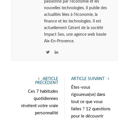
passionné par l'économie et les
nouvelles technologies. Il publie des
actualités liées à l'économie, la
finance et les technologies. Il est
actuellement Gérant de la société
Impact Seo, une agence web basée
Aix-En-Provence.
T
L
w
i
i
n
t
k
ARTICLE
ARTICLE SUIVANT
t
e
PRÉCÉDENT
e
d
Êtes-vous
Ces 7 habitudes
r
I
rigoureux(se) dans
quotidiennes
n
tout ce que vous
révèlent votre vraie
faites ? 12 questions
personnalité
pour le découvrir