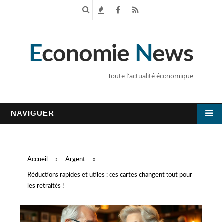
R
T
F
R
e
e
a
S
E
conomie
N
ews
c
n
c
S
h
d
e
Toute l'actualité économique
e
a
b
r
n
o
NAVIGUER
c
c
o
h
e
k
Accueil
»
Argent
»
e
s
Réductions rapides et utiles : ces cartes changent tout pour
les retraités !