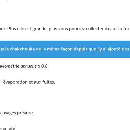
ure. Plus elle est grande, plus vous pourrez collecter d’eau. La fo
us la chakchouka de la même façon depuis que j'y ai ajouté des 
uviométrie annuelle x 0,8
 l’évaporation et aux fuites.
 usages prévus :
e en été