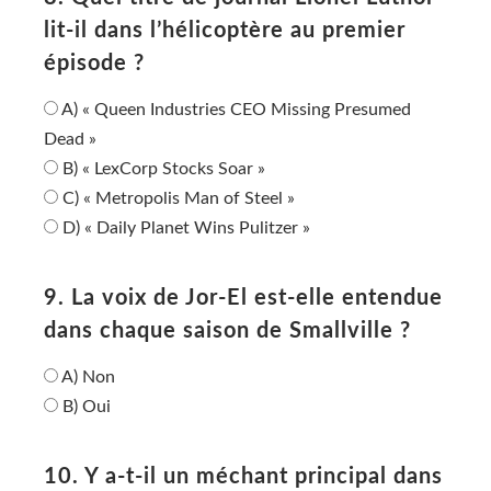
lit-il dans l’hélicoptère au premier
épisode ?
A) « Queen Industries CEO Missing Presumed
Dead »
B) « LexCorp Stocks Soar »
C) « Metropolis Man of Steel »
D) « Daily Planet Wins Pulitzer »
9. La voix de Jor-El est-elle entendue
dans chaque saison de Smallville ?
A) Non
B) Oui
10. Y a-t-il un méchant principal dans