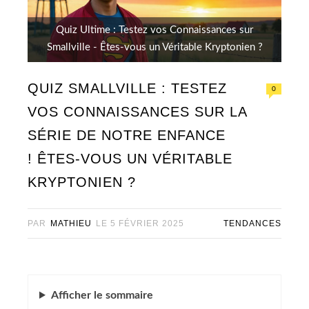
Quiz Ultime : Testez vos Connaissances sur
Smallville - Êtes-vous un Véritable Kryptonien ?
QUIZ SMALLVILLE : TESTEZ
0
VOS CONNAISSANCES SUR LA
SÉRIE DE NOTRE ENFANCE
! ÊTES-VOUS UN VÉRITABLE
KRYPTONIEN ?
PAR
MATHIEU
LE
5 FÉVRIER 2025
TENDANCES
Afficher
le sommaire