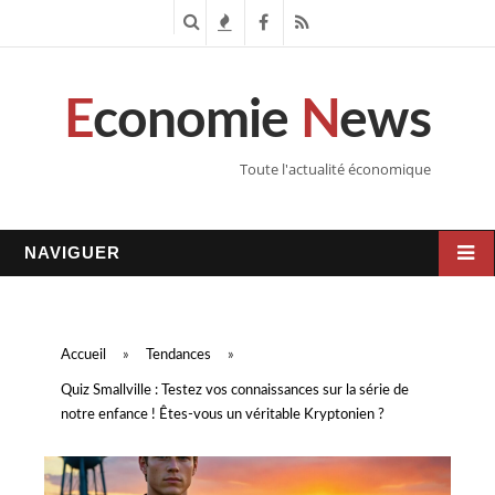
R
T
F
R
e
e
a
S
E
conomie
N
ews
c
n
c
S
h
d
e
Toute l'actualité économique
e
a
b
r
n
o
NAVIGUER
c
c
o
h
e
k
Accueil
»
Tendances
»
e
s
Quiz Smallville : Testez vos connaissances sur la série de
notre enfance ! Êtes-vous un véritable Kryptonien ?