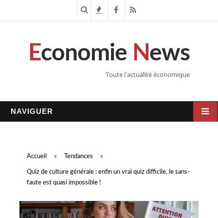
R
T
F
R
e
e
a
S
E
conomie
N
ews
c
n
c
S
h
d
e
Toute l'actualité économique
e
a
b
r
n
o
NAVIGUER
c
c
o
h
e
k
Accueil
»
Tendances
»
e
s
Quiz de culture générale : enfin un vrai quiz difficile, le sans-
faute est quasi impossible !