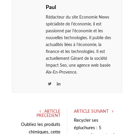
Paul
Rédacteur du site Economie News
spécialiste de l'économie, il est
passionné par l'économie et les
nouvelles technologies. Il publie des
actualités liées à l'économie, la
finance et les technologies. Il est
actuellement Gérant de la société
Impact Seo, une agence web basée
Aix-En-Provence.
T
L
w
i
i
n
t
k
ARTICLE
ARTICLE SUIVANT
t
e
PRÉCÉDENT
e
d
Recycler ses
Oubliez les produits
r
I
épluchures : 5
chimiques, cette
n