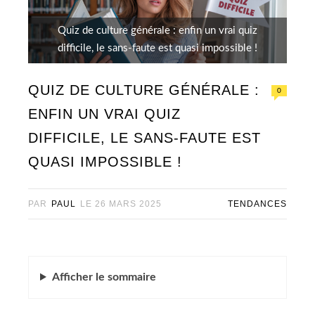
Quiz de culture générale : enfin un vrai quiz
difficile, le sans-faute est quasi impossible !
QUIZ DE CULTURE GÉNÉRALE :
0
ENFIN UN VRAI QUIZ
DIFFICILE, LE SANS-FAUTE EST
QUASI IMPOSSIBLE !
PAR
PAUL
LE
26 MARS 2025
TENDANCES
Afficher
le sommaire