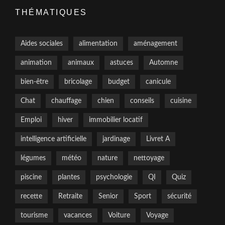
THÉMATIQUES
Aides sociales
alimentation
aménagement
animation
animaux
astuces
Automne
bien-être
bricolage
budget
canicule
Chat
chauffage
chien
conseils
cuisine
Emploi
hiver
immobilier locatif
intelligence artificielle
jardinage
Livret A
légumes
météo
nature
nettoyage
piscine
plantes
psychologie
QI
Quiz
recette
Retraite
Senior
Sport
sécurité
tourisme
vacances
Voiture
Voyage