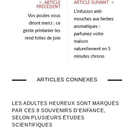
ARTICLE
ARTICLE SUIVANT
t
e
PRÉCÉDENT
e
d
L’infusion anti-
Vos poules vous
r
I
mouches aux herbes
diront merci : ce
n
aromatiques :
geste printanier les
parfumez votre
rend folles de joie
maison
naturellement en 5
minutes chrono
ARTICLES CONNEXES
LES ADULTES HEUREUX SONT MARQUÉS
PAR CES 9 SOUVENIRS D’ENFANCE,
SELON PLUSIEURS ÉTUDES
SCIENTIFIQUES