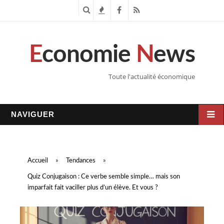
R
T
F
R
e
e
a
S
E
conomie
N
ews
c
n
c
S
h
d
e
Toute l'actualité économique
e
a
b
r
n
o
NAVIGUER
c
c
o
h
e
k
Accueil
»
Tendances
»
e
s
Quiz Conjugaison : Ce verbe semble simple… mais son
imparfait fait vaciller plus d’un élève. Et vous ?