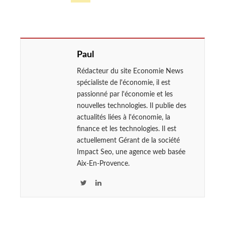
Paul
Rédacteur du site Economie News
spécialiste de l'économie, il est
passionné par l'économie et les
nouvelles technologies. Il publie des
actualités liées à l'économie, la
finance et les technologies. Il est
actuellement Gérant de la société
Impact Seo, une agence web basée
Aix-En-Provence.
T
L
w
i
i
n
t
k